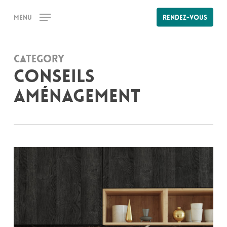
Skip
Menu
Rendez-vous
to
main
content
Category
Conseils
aménagement