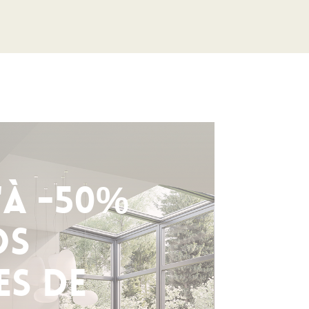
'à -50%
os
es de