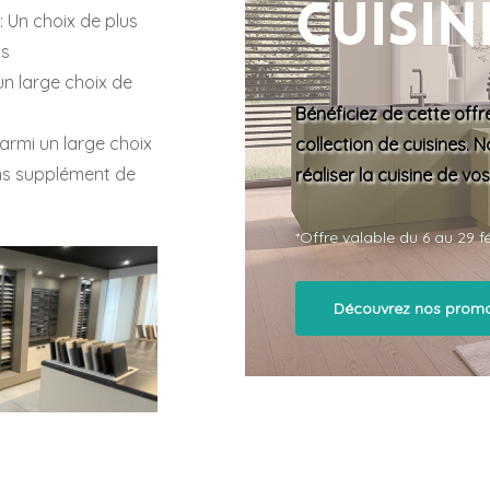
cuisin
: Un choix de plus
ns
un large choix de
Bénéficiez de cette
offr
parmi un large choix
collection de cuisines
. 
ns supplément de
réaliser la cuisine de vos
*Offre valable du 6 au 29 f
Découvrez nos promo