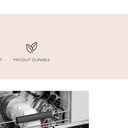
R
PRODUIT DURABLE
facilitera aussi la vie !
geste écologique qui vous