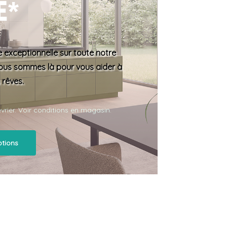
e*
e exceptionnelle sur toute notre
Nous sommes là pour vous aider à
 rêves.
évrier. Voir conditions en magasin.
tions