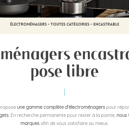
ÉLECTROMÉNAGERS - TOUTES CATÉGORIES - ENCASTRABLE
oménagers encastr
pose libre
 propose
une gamme complète d’électroménagers
pour répond
gets
. En recherche permanente pour rester à la pointe,
nous 
marques
afin de vous satisfaire au mieux.