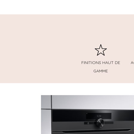
FINITIONS HAUT DE
A
GAMME
besoins !
répond à vos envies et vos
tailles. Choisissez celui qui