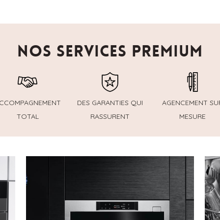
NOS SERVICES PREMIUM
CCOMPAGNEMENT
DES GARANTIES QUI
AGENCEMENT SU
TOTAL
RASSURENT
MESURE
d’habitudes de cuisine.
une histoire de budget et
four encastrable, c’est avant tout