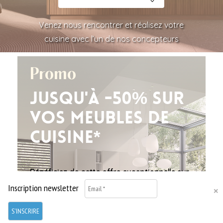
Venez nous rencontrer et réalisez votre
cuisine avec l’un de nos concepteurs
Promo
Jusqu'à -50% sur
vos meubles de
cuisine*
Bénéficiez de cette
offre exceptionnelle sur
toute notre collection de cuisines
. Nous
Inscription newsletter
sommes là pour vous aider à réaliser la
cuisine de vos rêves.