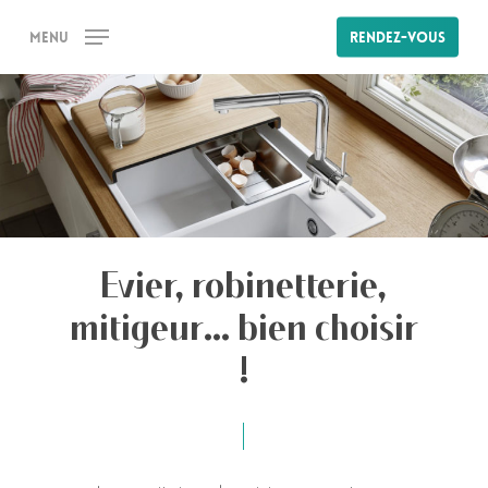
Skip
Menu
Rendez-vous
to
main
content
Evier, robinetterie,
mitigeur... bien choisir
!