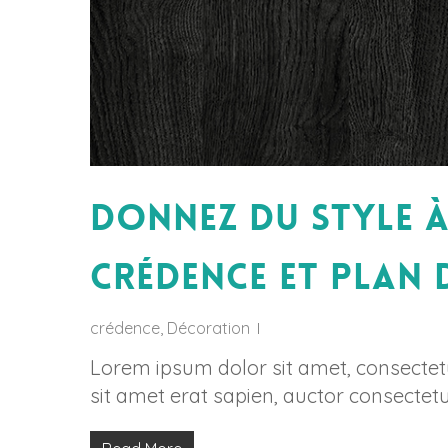
Donnez du style à
crédence et plan d
crédence
,
Décoration
Lorem ipsum dolor sit amet, consectetur
sit amet erat sapien, auctor consectetu