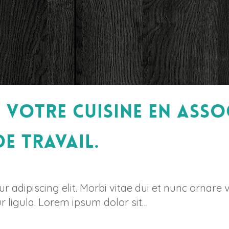
 votre cuisine en ass
e travail.
 adipiscing elit. Morbi vitae dui et nunc ornare 
r ligula. Lorem ipsum dolor sit…