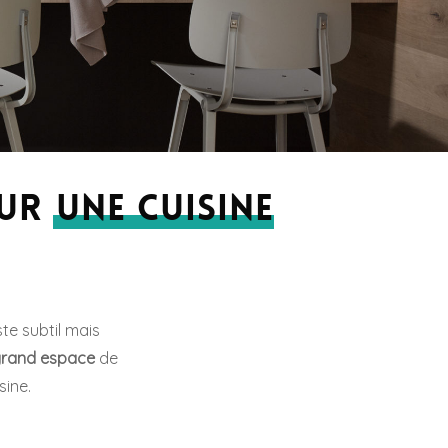
our
une cuisine
te subtil mais
grand espace
de
sine.