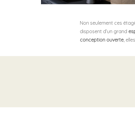
Non seulement ces étagèr
disposent d’un grand
es
conception ouverte
, ell