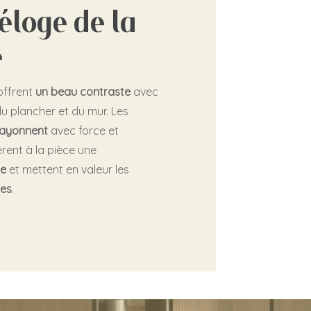
 éloge de la
é
offrent
un beau contraste
avec
 du plancher et du mur. Les
rayonnent
avec force et
fèrent à la pièce une
ée
et mettent en valeur les
tes
.