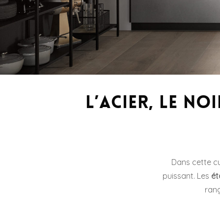
L’acier, le no
Dans cette cui
puissant. Les
ét
rang