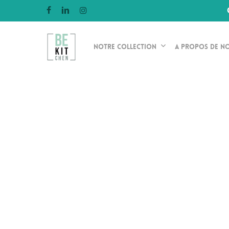
Skip
facebook
linkedin
instagram
to
main
Notre Collection
A propos de n
content