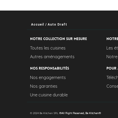
Accueil
/
Auto Draft
Notre collection sur mesure
Notre
Toutes les cuisines
Les é
Autres aménagements
Notre
Nos responsabilités
Pour 
Nos engagements
Téléc
Nos garanties
Consei
Une cuisine durable
© 2024 Be Kitchen SRL
©All Right Reserved, Be Kitchen©