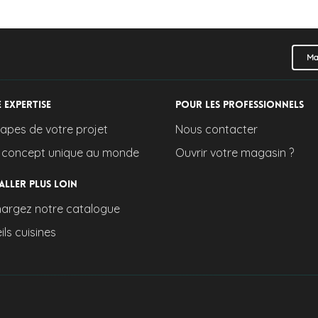
Ma
 expertise
Pour les professionnels
tapes de votre projet
Nous contacter
 concept unique au monde
Ouvrir votre magasin ?
aller plus loin
hargez notre catalogue
ls cuisines