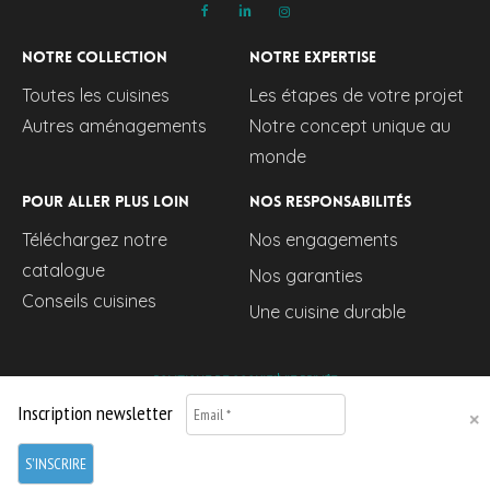
Notre collection
Notre expertise
Toutes les cuisines
Les étapes de votre projet
Autres aménagements
Notre concept unique au
monde
Pour aller plus loin
Nos responsabilités
Téléchargez notre
Nos engagements
catalogue
Nos garanties
Conseils cuisines
Une cuisine durable
POLITIQUE DE COOKIES
VIE PRIVÉE
Inscription newsletter
© 2024 BE Kitchen SRL.
©All Right Reserved, BE Kitchen ©