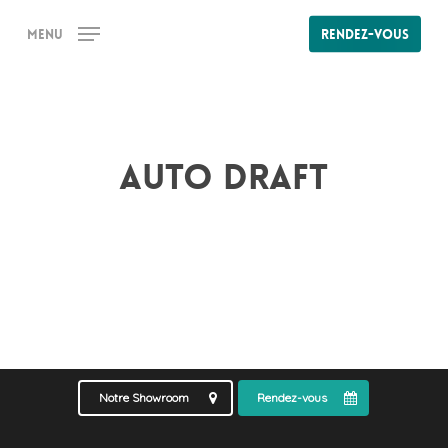
Skip
Menu
Rendez-vous
to
main
content
Auto Draft
Notre Showroom
Rendez-vous